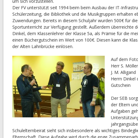
um sich vorzustellen.
Der FV unterstützt seit 1994 beim beim Ausbau der IT-Infrastruk
Schülerzeitung, die Bibliothek und die Musikgruppen erhalten e
Zuwendungen. Bereits in diesem Schuljahr wurden 500€ für di
Sportunterricht zur Verfügung gestellt. Außerdem überreichte 
Dinkel, dem Klassenlehrer der Klasse 5a, als Prämie für die 
einen Büchergutschein im Wert von 100€. Diesen kann die Klas
der Alten Lahnbrücke einlösen.
Auf dem Foto
Herr S. Möller
J. M. Alligand
Herrn Dinkel 
Gutschein
Der SEB sorgt
der Eltern un
Aufgaben gehö
Unterstützun
jahrgangsübe
Schulelternbeirat sieht sich insbesondere als wichtiges Bindeg
Elternschaft. Diese Aufgabe wird durch die enge Zusammenarbe