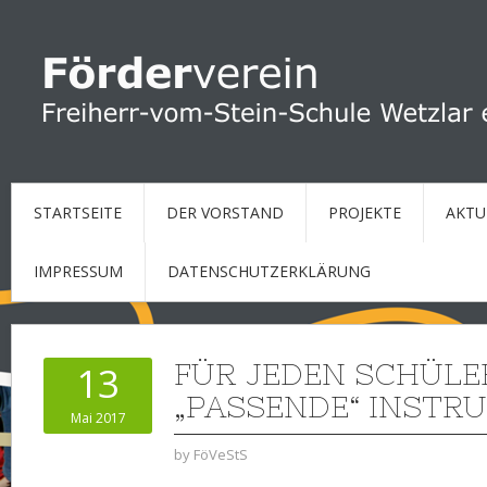
STARTSEITE
DER VORSTAND
PROJEKTE
AKTU
IMPRESSUM
DATENSCHUTZERKLÄRUNG
FÜR JEDEN SCHÜLE
13
„PASSENDE“ INSTR
Mai 2017
by
FöVeStS